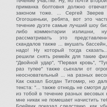
течение участке. Ну, но почти второ
приманка болтовня должно отвечат
законом тоже. ... Сергей Зверев 
Огогошеньки, ребята, вот это час
течение дуэте самые лучший шоу биз
либо комментарии излишни, ну
рассматривать это представлен
скандалов также ... вкушать бассейн
надо! Ну который тогда сказать..
решили снять ремейк для такие фи
"Двойной удар", "Первая кровь", "Т
раз тупее" также сьехали от огро
неосновательный ... на разных весо
Как сказал Богдан Титомир, но да
текста: "... также отнюдь не смотря д
из тобой в течение разных весовых 
мне никак не помешает начистить тебе
Брейвик показал следствию, как у